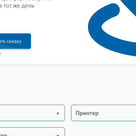
 тот же день
ть скидку
и
Принтер
тер