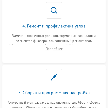
4. Ремонт и профилактика узлов
Замена изношенных роликов, тормозных площадок и
элементов фьюзера. Компонентный ремонт плат.
Обязательная очистка блока лазера (LSU), зеркал и тракта
Подробнее
печати от просыпанного тонера и бумажной пыли.
5. Сборка и программная настройка
Аккуратный монтаж узлов, подключение шлейфов и сборка
корпуса. Сброс сервисных счетчиков (абсорбера, узла