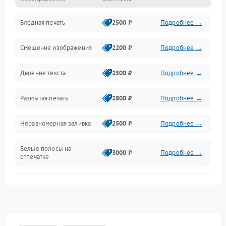
Бледная печать
2500 ₽
Подробнее →
Сканер и копирование
Смещение изображения
2200 ₽
Подробнее →
Механика и узлы
Двоение текста
2500 ₽
Подробнее →
Программные сбои
Размытая печать
2800 ₽
Подробнее →
Подключение и интерфейсы
Неравномерная заливка
2500 ₽
Подробнее →
Дисплей и органы управления
Белые полосы на
Изображение
3000 ₽
Подробнее →
отпечатке
Проблемы с механикой
Чёрный фон на листе
3500 ₽
Подробнее →
Питание и запуск