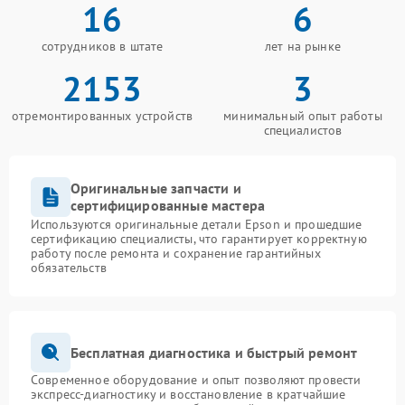
16
6
Свяжитесь с нами по телефону +7 (495) 023-73-25
или посетите наш центр по адресу ул. Чаянова 18
для бесплатной диагностики и ремонта.
сотрудников в штате
лет на рынке
2153
3
отремонтированных устройств
минимальный опыт работы
специалистов
Оригинальные запчасти и
сертифицированные мастера
Используются оригинальные детали Epson и прошедшие
сертификацию специалисты, что гарантирует корректную
работу после ремонта и сохранение гарантийных
обязательств
Бесплатная диагностика и быстрый ремонт
Современное оборудование и опыт позволяют провести
экспресс-диагностику и восстановление в кратчайшие