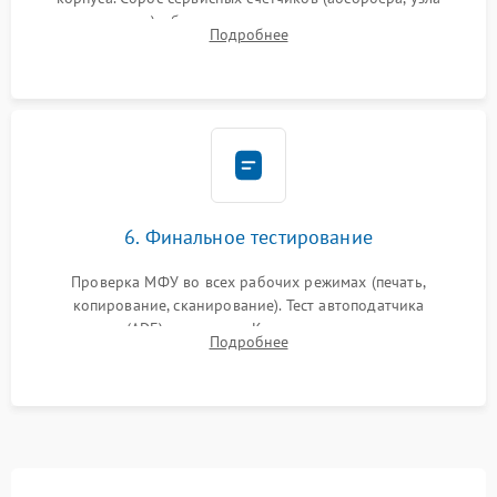
закрепления), обновление прошивки и программная
Подробнее
калибровка цветопередачи и позиционирования сканера.
6. Финальное тестирование
Проверка МФУ во всех рабочих режимах (печать,
копирование, сканирование). Тест автоподатчика
документов (ADF) и дуплекса. Контроль качества отпечатка
Подробнее
на отсутствие серого фона, полос и надежность запекания
тонера.