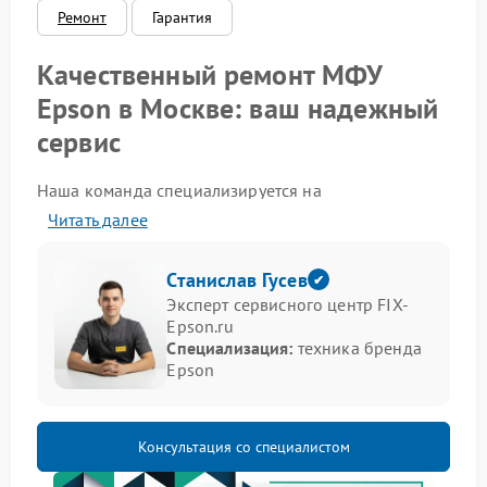
Ремонт
Гарантия
Качественный ремонт МФУ
Epson в Москве: ваш надежный
сервис
Наша команда специализируется на
профессиональном обслуживании
Читать далее
многофункциональных устройств. Мы понимаем
важность бесперебойной работы техники для
бизнеса и личных задач, поэтому предлагаем
Станислав Гусев
оперативные и качественные решения для
Эксперт сервисного центр FIX-
устранения любых неисправностей. Ремонт МФУ
Epson.ru
Epson в Москве - это то, что мы выполняем с
Специализация:
техника бренда
гарантией надежности.
Epson
Типичные проблемы МФУ и
способы их предотвращения
Консультация со специалистом
Многофункциональные устройства Epson могут