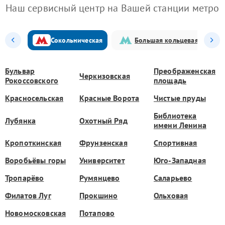
Наш сервисный центр на Вашей станции метро
Сокольническая
Большая кольцевая
Бульвар
Преображенская
Черкизовская
Рокоссовского
площадь
Красносельская
Красные Ворота
Чистые пруды
Библиотека
Лубянка
Охотный Ряд
имени Ленина
Кропоткинская
Фрунзенская
Спортивная
Воробьёвы горы
Университет
Юго-Западная
Тропарёво
Румянцево
Саларьево
Филатов Луг
Прокшино
Ольховая
Новомосковская
Потапово