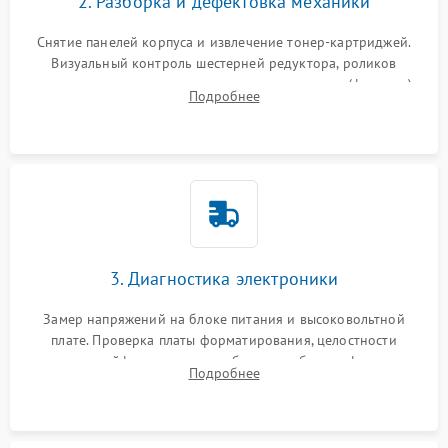
2. Разборка и дефектовка механики
Снятие панелей корпуса и извлечение тонер-картриджей.
Визуальный контроль шестерней редуктора, роликов
захвата, термопленки и прижимного вала в печи (фьюзере).
Подробнее
Проверка оптики сканера на загрязнения.
3. Диагностика электроники
Замер напряжений на блоке питания и высоковольтной
плате. Проверка платы форматирования, целостности
плоских шлейфов сканера и работоспособности флажков и
Подробнее
оптопар (датчиков прохождения бумаги).