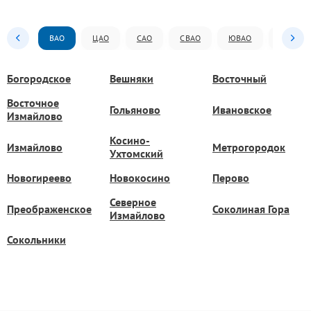
ВАО
ЦАО
САО
СВАО
ЮВАО
ЮАО
Богородское
Вешняки
Восточный
Восточное
Гольяново
Ивановское
Измайлово
Косино-
Измайлово
Метрогородок
Ухтомский
Новогиреево
Новокосино
Перово
Северное
Преображенское
Соколиная Гора
Измайлово
Сокольники