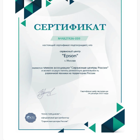
выходить из строя из-за интенсивной эксплуатации
или неправильного ухода. Например, засорение
печатающей головки или износ механических узлов
— частые причины обращения в сервис. Чтобы
продлить срок службы техники, регулярно
очищайте устройство от пыли и используйте
оригинальные расходные материалы.
Следите за уровнем чернил и своевременно
заменяйте картриджи.
Избегайте перегрузки лотка подачи бумаги.
Периодически обновляйте программное
обеспечение устройства.
Эти простые действия помогут минимизировать
риск поломок и обеспечат стабильную работу
техники.
Услуги сервисного центра FIX-
EPSON
Мы предлагаем полный спектр услуг по ремонту
МФУ Epson, включая устранение аппаратных и