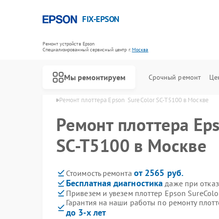
FIX-EPSON
Ремонт устройств Epson
Специализированный cервисный центр г.
Москва
Мы ремонтируем
Срочный ремонт
Це
еров Epson в Москве
Ремонт плоттера Epson  SureColor SC-T5100 в Москве
Ремонт плоттера Eps
SC-T5100 в Москве
от 2565 руб.
Стоимость ремонта
Бесплатная диагностика
даже при отказ
Привезем и увезем плоттер Epson SureColo
Гарантия на наши работы по ремонту плотт
до 3-х лет