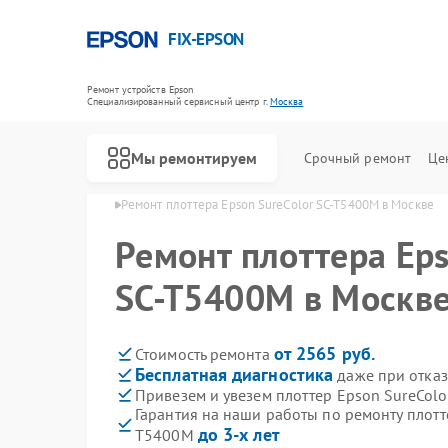
FIX-EPSON
Ремонт устройств Epson
Специализированный cервисный центр г.
Москва
Мы ремонтируем
Срочный ремонт
Це
еров Epson в Москве
Ремонт плоттера Epson SureColor SC-T5400M в Москве
Ремонт плоттера Eps
SC-T5400M в Москв
от 2565 руб.
Стоимость ремонта
Бесплатная диагностика
даже при отказ
Привезем и увезем плоттер Epson SureCol
Гарантия на наши работы по ремонту плотт
до 3-х лет
T5400M