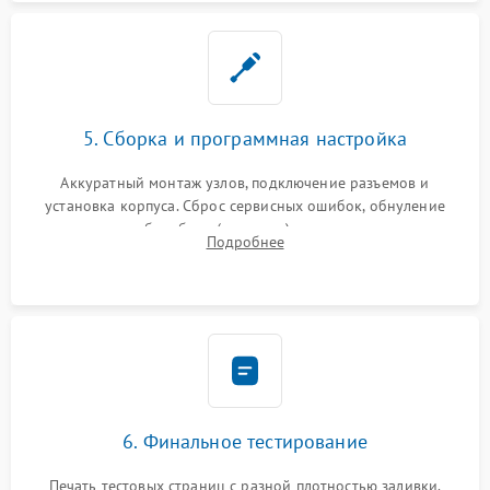
5. Сборка и программная настройка
Аккуратный монтаж узлов, подключение разъемов и
установка корпуса. Сброс сервисных ошибок, обнуление
счетчиков абсорбера (памперса) или узла переноса,
Подробнее
обновление прошивки и программная калибровка аппарата.
6. Финальное тестирование
Печать тестовых страниц с разной плотностью заливки.