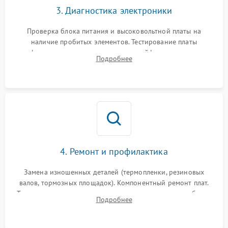
3. Диагностика электроники
Проверка блока питания и высоковольтной платы на
наличие пробитых элементов. Тестирование платы
форматирования, целостности шлейфов, контактов
Подробнее
картриджа и оптопар (датчиков прохождения и наличия
бумаги).
4. Ремонт и профилактика
Замена изношенных деталей (термопленки, резиновых
валов, тормозных площадок). Компонентный ремонт плат.
Тщательная очистка тракта печати, контактов и линз блока
Подробнее
лазера (LSU) от просыпанного тонера и пыли.