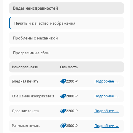
Виды неисправностей
Печать и качество изображения
Проблемы с механикой
Программные сбои
Неисправности
Стоимость
Программные ошибки
Бледная печать
2200 ₽
Подробнее →
Картриджи и расходники
Смещение изображения
2000 ₽
Подробнее →
Механика и узлы
Двоение текста
2200 ₽
Подробнее →
Подключение и интерфейсы
Размытая печать
2500 ₽
Подробнее →
Панель управления и индикация