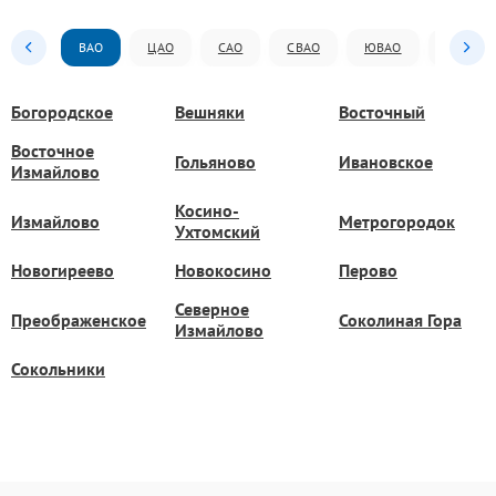
ВАО
ЦАО
САО
СВАО
ЮВАО
ЮАО
Богородское
Вешняки
Восточный
Восточное
Гольяново
Ивановское
Измайлово
Косино-
Измайлово
Метрогородок
Ухтомский
Новогиреево
Новокосино
Перово
Северное
Преображенское
Соколиная Гора
Измайлово
Сокольники