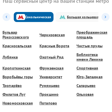
Наш сервисный центр на Вашей станции метро
Сокольническая
Большая кольцевая
Бульвар
Преображенская
Черкизовская
Рокоссовского
площадь
Красносельская
Красные Ворота
Чистые пруды
Библиотека
Лубянка
Охотный Ряд
имени Ленина
Кропоткинская
Фрунзенская
Спортивная
Воробьёвы горы
Университет
Юго-Западная
Тропарёво
Румянцево
Саларьево
Филатов Луг
Прокшино
Ольховая
Новомосковская
Потапово