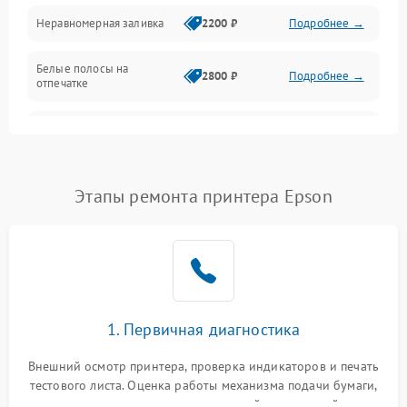
Неравномерная заливка
2200 ₽
Подробнее →
Режим работы
Белые полосы на
Питание и запуск
2800 ₽
Подробнее →
отпечатке
Изображение
Чёрный фон на листе
3000 ₽
Подробнее →
Перекос изображения
2000 ₽
Подробнее →
Этапы ремонта принтера Epson
1. Первичная диагностика
Внешний осмотр принтера, проверка индикаторов и печать
тестового листа. Оценка работы механизма подачи бумаги,
выявление посторонних шумов, замятий и первичный анализ