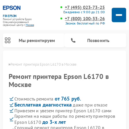
+7 (495) 023-73-25
Ежедневно с 9:00 до 21:00
FIX-EPSON
+7 (800) 100-33-26
Ремонт устройств Epson
Специализированный
Звонок бесплатный по РФ
cервисный центр г.
Москва
Мы ремонтируем
Позвонить
оскве
Ремонт принтера Epson L6170 в Москве
Ремонт принтера Epson L6170 в
Москве
от 765 руб.
Стоимость ремонта
Бесплатная диагностика
даже при отказе
Привезем и увезем принтер Epson L6170 сами
Гарантия на наши работы по ремонту принтеров
до 3-х лет
Epson L6170
Срочный ремонт принтеров Epson L6170 в