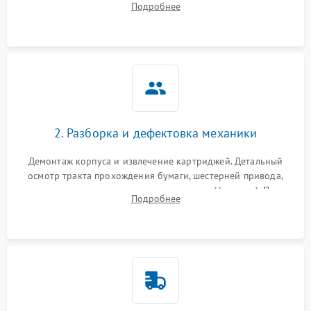
Подробнее
дефектов печати (полосы, фон, пробелы).
2. Разборка и дефектовка механики
Демонтаж корпуса и извлечение картриджей. Детальный
осмотр тракта прохождения бумаги, шестерней привода,
роликов захвата и узла термозакрепления (фьюзера). Поиск
Подробнее
физического износа и повреждений деталей.