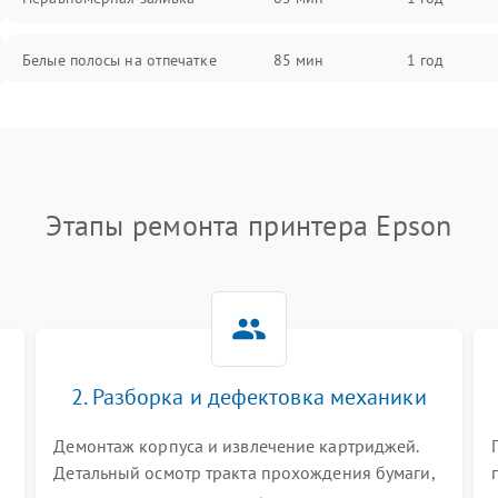
Белые полосы на отпечатке
85 мин
1 год
Чёрный фон на листе
85 мин
1 год
Перекос изображения
80 мин
1 год
Этапы ремонта принтера Epson
2. Разборка и дефектовка механики
Демонтаж корпуса и извлечение картриджей.
Детальный осмотр тракта прохождения бумаги,