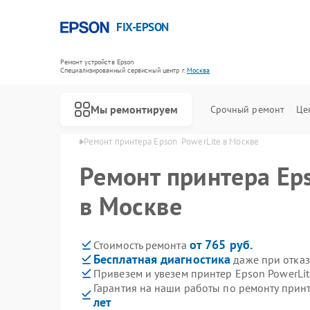
FIX-EPSON
Ремонт устройств Epson
Специализированный cервисный центр г.
Москва
Мы ремонтируем
Срочный ремонт
Це
еров Epson в Москве
Ремонт принтера Epson  PowerLite в Москве
Ремонт принтера Ep
в Москве
от 765 руб.
Стоимость ремонта
Бесплатная диагностика
даже при отказ
Привезем и увезем принтер Epson PowerLit
Гарантия на наши работы по ремонту прин
лет