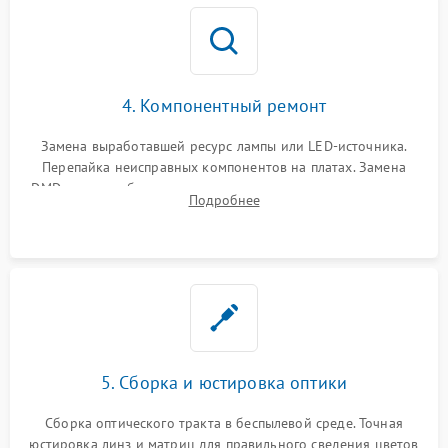
4. Компонентный ремонт
Замена выработавшей ресурс лампы или LED-источника.
Перепайка неисправных компонентов на платах. Замена
DMD-чипа при битых пикселях, установка нового цветового
Подробнее
колеса или восстановление сгоревших поляризационных
пленок.
5. Сборка и юстировка оптики
Сборка оптического тракта в беспылевой среде. Точная
юстировка линз и матриц для правильного сведения цветов