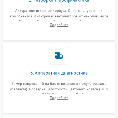
Аккуратное вскрытие корпуса. Очистка внутренних
компонентов, фильтров и вентиляторов от накопившейся
пыли. Визуальный осмотр блока питания, балласта лампы и
Подробнее
материнской платы на наличие прогаров или вздутых
элементов.
3. Аппаратная диагностика
Замер напряжений на блоке питания и модуле розжига
(балласте). Проверка целостности цветового колеса (DLP)
или поляризаторов (LCD). Тестирование DMD-чипа, датчиков
Подробнее
температуры и оптопар с помощью мультиметра и
осциллографа.