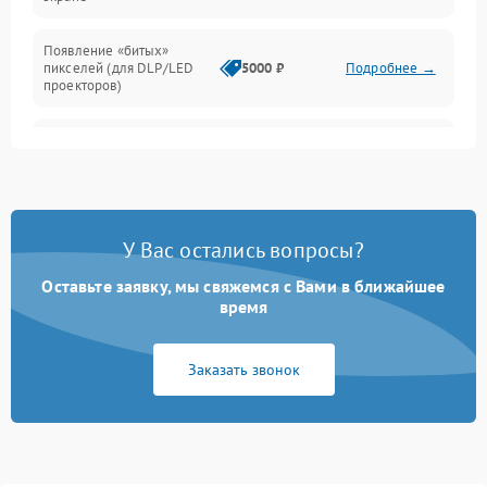
Появление «битых»
пикселей (для DLP/LED
5000 ₽
Подробнее →
проекторов)
Залипание изображения
4500 ₽
Подробнее →
(image retention)
Нестабильная яркость или
4000 ₽
Подробнее →
контраст
У Вас остались вопросы?
Неравномерная подсветка
Оставьте заявку, мы свяжемся с Вами в ближайшее
4500 ₽
Подробнее →
экрана
время
Не работает
Заказать звонок
автоматическая коррекция
3000 ₽
Подробнее →
трапеции (Keystone)
Проблемы с
масштабированием
3500 ₽
Подробнее →
изображения