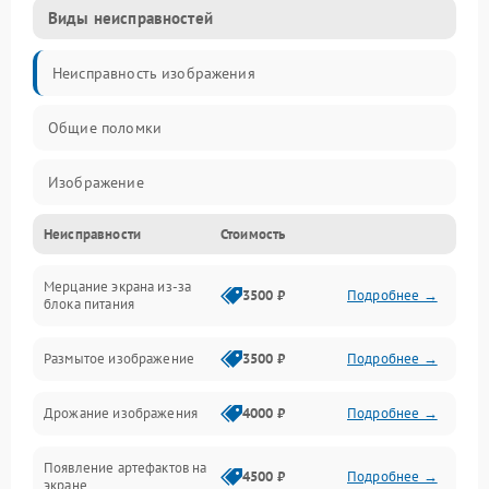
Виды неисправностей
Неисправность изображения
Общие поломки
Изображение
Неисправности
Стоимость
Лампа подсветки
Мерцание экрана из-за
Неисправность управления и интерфейсов
3500 ₽
Подробнее →
блока питания
Прочие неисправности
Размытое изображение
3500 ₽
Подробнее →
Режим работы
Дрожание изображения
4000 ₽
Подробнее →
Неисправность звука
Появление артефактов на
4500 ₽
Подробнее →
экране