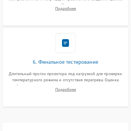
и устранения размытия. Надежное подключение всех
Подробнее
шлейфов, установка датчиков и закрытие корпуса
устройства.
6. Финальное тестирование
Длительный прогон проектора под нагрузкой для проверки
температурного режима и отсутствия перегрева. Оценка
фокуса, контрастности и цветопередачи на тестовых
Подробнее
таблицах. Проверка работы всех видеовходов и кнопок
управления.