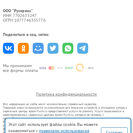
ООО "Русервис"
ИНН 7702633247
ОГРН 1077746335776
Поделиться в соц. сетях:
Мы принимаем
все формы оплаты
Политика конфиденциальности
Вся информация на сайте носит исключительно справочный характер.
Товарные знаки используются исключительно для описания устройств, в отношении которых
сервисные центры epson-fixim.ru предоставляют услуги по ремонту. Услуги оказываются в
неавторизованных сервисных центрах epson-fixim.ru, которые не связаны с
правообладателями товарных знаков или их официальными представителями.
Ремонт осуществляется для устройств, уже введенных в гражданский оборот в соответствии
Этот сайт использует файлы cookie. Вы можете
со статьей 1487 ГК РФ.
Использование товарных знаков не преследует цели индивидуализации услуг или введения
ознакомиться с
правилами использования
Согласен
потребителей в заблуждение, а служит для информирования о предоставляемых услугах по