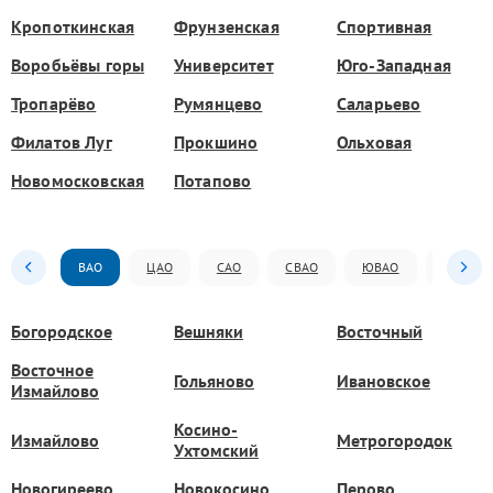
Кропоткинская
Фрунзенская
Спортивная
Воробьёвы горы
Университет
Юго-Западная
Тропарёво
Румянцево
Саларьево
Филатов Луг
Прокшино
Ольховая
Новомосковская
Потапово
ВАО
ЦАО
САО
СВАО
ЮВАО
ЮАО
Богородское
Вешняки
Восточный
Восточное
Гольяново
Ивановское
Измайлово
Косино-
Измайлово
Метрогородок
Ухтомский
Новогиреево
Новокосино
Перово