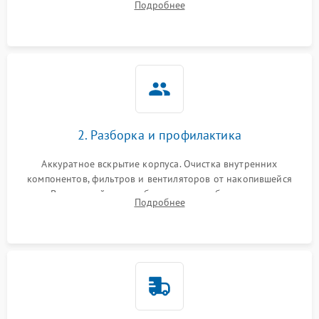
Подробнее
системы охлаждения по уровню шума вентиляторов.
2. Разборка и профилактика
Аккуратное вскрытие корпуса. Очистка внутренних
компонентов, фильтров и вентиляторов от накопившейся
пыли. Визуальный осмотр блока питания, балласта лампы и
Подробнее
материнской платы на наличие прогаров или вздутых
элементов.