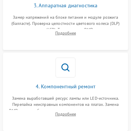
3. Аппаратная диагностика
Замер напряжений на блоке питания и модуле розжига
(балласте). Проверка целостности цветового колеса (DLP)
или поляризаторов (LCD). Тестирование DMD-чипа, датчиков
Подробнее
температуры и оптопар с помощью мультиметра и
осциллографа.
4. Компонентный ремонт
Замена выработавшей ресурс лампы или LED-источника.
Перепайка неисправных компонентов на платах. Замена
DMD-чипа при битых пикселях, установка нового цветового
Подробнее
колеса или восстановление сгоревших поляризационных
пленок.