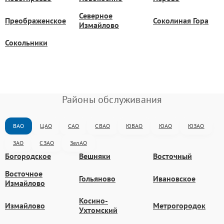
Северное
Преображенское
Соколиная Гора
Измайлово
Сокольники
Районы обслуживания
ВАО
ЦАО
САО
СВАО
ЮВАО
ЮАО
ЮЗАО
ЗАО
СЗАО
ЗелАО
Богородское
Вешняки
Восточный
Восточное
Гольяново
Ивановское
Измайлово
Косино-
Измайлово
Метрогородок
Ухтомский