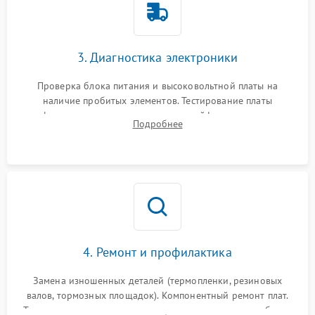
3. Диагностика электроники
Проверка блока питания и высоковольтной платы на
наличие пробитых элементов. Тестирование платы
форматирования, целостности шлейфов, контактов
Подробнее
картриджа и оптопар (датчиков прохождения и наличия
бумаги).
4. Ремонт и профилактика
Замена изношенных деталей (термопленки, резиновых
валов, тормозных площадок). Компонентный ремонт плат.
Тщательная очистка тракта печати, контактов и линз блока