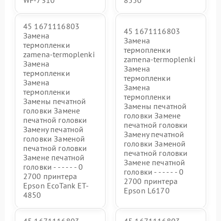
WF-7310
8550
45 1671116803
45 1671116803
Замена
Замена
термопленки
термопленки
zamena-termoplenki
zamena-termoplenki
Замена
Замена
термопленки
термопленки
Замена
Замена
термопленки
термопленки
Замены печатной
Замены печатной
головки Замене
головки Замене
печатной головки
печатной головки
Замену печатной
Замену печатной
головки Заменой
головки Заменой
печатной головки
печатной головки
Замене печатной
Замене печатной
головки - - - - - - 0
головки - - - - - - 0
2700 принтера
2700 принтера
Epson EcoTank ET-
Epson L6170
4850