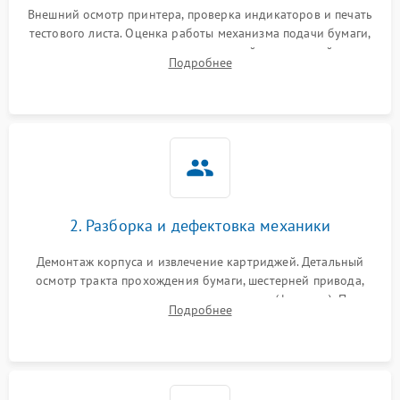
Внешний осмотр принтера, проверка индикаторов и печать
тестового листа. Оценка работы механизма подачи бумаги,
выявление посторонних шумов, замятий и первичный анализ
Подробнее
дефектов печати (полосы, фон, пробелы).
2. Разборка и дефектовка механики
Демонтаж корпуса и извлечение картриджей. Детальный
осмотр тракта прохождения бумаги, шестерней привода,
роликов захвата и узла термозакрепления (фьюзера). Поиск
Подробнее
физического износа и повреждений деталей.