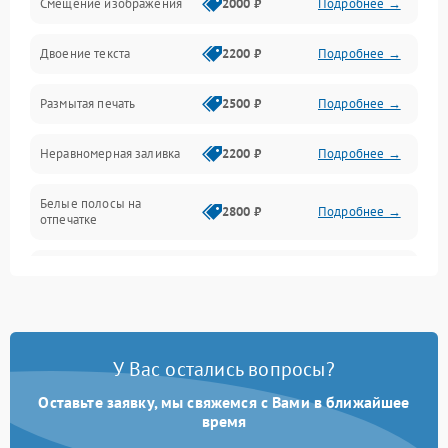
Смещение изображения
2000 ₽
Подробнее →
Механика и узлы
Двоение текста
2200 ₽
Подробнее →
Подключение и интерфейсы
Размытая печать
2500 ₽
Подробнее →
Панель управления и индикация
Неравномерная заливка
2200 ₽
Подробнее →
Режим работы
Белые полосы на
Питание и запуск
2800 ₽
Подробнее →
отпечатке
Изображение
Чёрный фон на листе
3000 ₽
Подробнее →
Перекос изображения
2000 ₽
Подробнее →
У Вас остались вопросы?
Оставьте заявку, мы свяжемся с Вами в ближайшее
время