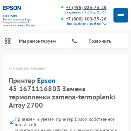
+7 (495) 023-73-25
Ежедневно с 9:00 до 21:00
FIX-EPSON
+7 (800) 100-33-26
Ремонт устройств Epson
Специализированный
Звонок бесплатный по РФ
cервисный центр г.
Москва
Мы ремонтируем
Позвонить
Epson
Замена термопленки
Принтер
Epson
45 1671116803 Замена
термопленки zamena-termoplenki
Array 2700
Привезем и увезем принтер Epson собственной
доставкой
Гарантия на наши работы по ремонту принтеров