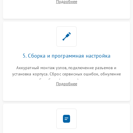
Подробнее
лазера (LSU) от просыпанного тонера и пыли.
5. Сборка и программная настройка
Аккуратный монтаж узлов, подключение разъемов и
установка корпуса. Сброс сервисных ошибок, обнуление
счетчиков абсорбера (памперса) или узла переноса,
Подробнее
обновление прошивки и программная калибровка аппарата.