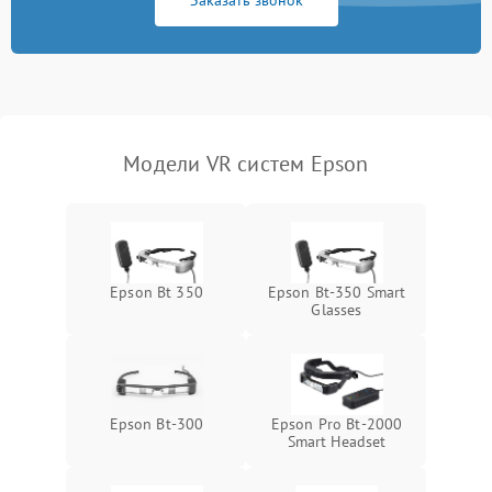
Заказать звонок
отключения
Неисправность системы
защиты от короткого
1000 ₽
Подробнее →
замыкания
Повреждение системы
1000 ₽
Подробнее →
Модели VR систем Epson
защиты от перегрева
Неисправность системы
защиты от
1000 ₽
Подробнее →
перенапряжения
Epson Bt 350
Epson Bt-350 Smart
Glasses
Неисправность системы
1000 ₽
Подробнее →
защиты от замыкания
Повреждение системы
1000 ₽
Подробнее →
защиты от перегрузок
Epson Bt-300
Epson Pro Bt-2000
Smart Headset
Неисправность системы
1000 ₽
Подробнее →
защиты от перегрева