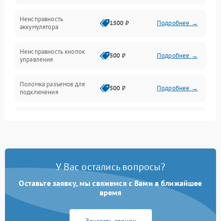
Оптика
Неисправность
1500 ₽
Подробнее →
аккумулятора
Механика
Неисправность кнопок
500 ₽
Подробнее →
управления
Поломка разъемов для
500 ₽
Подробнее →
подключения
Неисправность системы
1000 ₽
Подробнее →
звука
Повреждение проводов
500 ₽
Подробнее →
У Вас остались вопросы?
Неисправность системы
1000 ₽
Подробнее →
защиты от перегрузок
Оставьте заявку, мы свяжемся с Вами в ближайшее
время
Поломка системы
автоматического
1000 ₽
Подробнее →