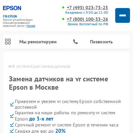
+7 (495) 023-73-25
Ежедневно с 9:00 до 21:00
FIX-EPSON
+7 (800) 100-33-26
Ремонт устройств Epson
Специализированный
Звонок бесплатный по РФ
cервисный центр г.
Москва
Мы ремонтируем
Позвонить
оскве
VR система Epson замена датчиков
Замена датчиков на vr системе
Epson в Москве
Привезем и увезем vr систему Epson собственной
доставкой
Гарантия на наши работы по ремонту vr систем
до 3-х лет
Epson
Срочный ремонт vr систем Epson в течении часа
20%
Скидка для вас до