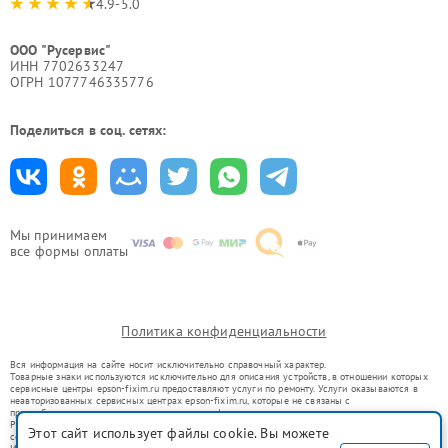
4.9-5.0
ООО "Русервис"
ИНН 7702633247
ОГРН 1077746335776
Поделиться в соц. сетях:
Мы принимаем
все формы оплаты
Политика конфиденциальности
Вся информация на сайте носит исключительно справочный характер.
Товарные знаки используются исключительно для описания устройств, в отношении которых
сервисные центры epson-fixim.ru предоставляют услуги по ремонту. Услуги оказываются в
неавторизованных сервисных центрах epson-fixim.ru, которые не связаны с
правообладателями товарных знаков или их официальными представителями.
Ремонт осуществляется для устройств, уже введенных в гражданский оборот в соответствии
Этот сайт использует файлы cookie. Вы можете
со статьей 1487 ГК РФ.