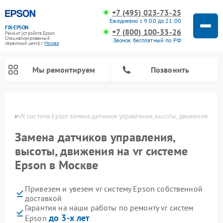
+7 (495) 023-73-25
Ежедневно с 9:00 до 21:00
FIX-EPSON
+7 (800) 100-33-26
Ремонт устройств Epson
Специализированный
Звонок бесплатный по РФ
cервисный центр г.
Москва
Мы ремонтируем
Позвонить
оскве
VR система Epson замена датчиков управления, высоты, движения
Замена датчиков управления,
высоты, движения на vr системе
Epson в Москве
Привезем и увезем vr систему Epson собственной
доставкой
Гарантия на наши работы по ремонту vr систем
до 3-х лет
Epson