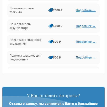
Поломка системы
Механические повреждения
2000 ₽
Подробнее →
трекинга
Оптика
Неисправность
1500 ₽
Подробнее →
аккумулятора
Механика
Неисправность кнопок
500 ₽
Подробнее →
управления
Поломка разъемов для
500 ₽
Подробнее →
подключения
Неисправность системы
1000 ₽
Подробнее →
звука
Повреждение проводов
500 ₽
Подробнее →
У Вас остались вопросы?
Неисправность системы
1000 ₽
Подробнее →
защиты от перегрузок
Оставьте заявку, мы свяжемся с Вами в ближайшее