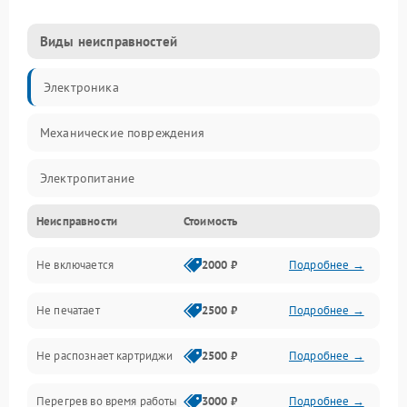
Виды неисправностей
Электроника
Механические повреждения
Электропитание
Неисправности
Стоимость
Работа системы
Не включается
2000 ₽
Подробнее →
Механика
Не печатает
2500 ₽
Подробнее →
Оптика
Не распознает картриджи
2500 ₽
Подробнее →
Программное обеспечение
Перегрев во время работы
3000 ₽
Подробнее →
Корпус/Герметичность