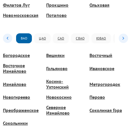
Филатов Луг
Прокшино
Ольховая
Новомосковская
Потапово
ВАО
ЦАО
САО
СВАО
ЮВАО
ЮАО
Богородское
Вешняки
Восточный
Восточное
Гольяново
Ивановское
Измайлово
Косино-
Измайлово
Метрогородок
Ухтомский
Новогиреево
Новокосино
Перово
Северное
Преображенское
Соколиная Гора
Измайлово
Сокольники