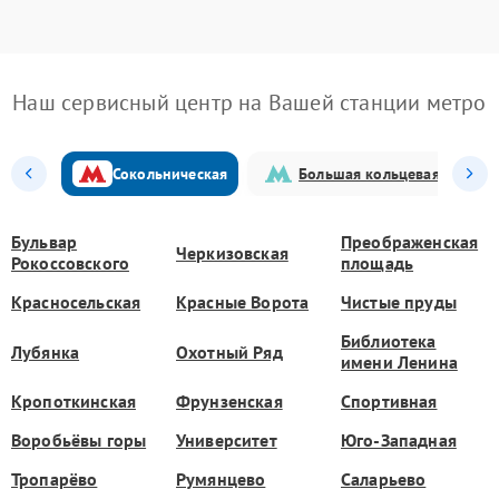
Наш сервисный центр на Вашей станции метро
Сокольническая
Большая кольцевая
Бульвар
Преображенская
Черкизовская
Рокоссовского
площадь
Красносельская
Красные Ворота
Чистые пруды
Библиотека
Лубянка
Охотный Ряд
имени Ленина
Кропоткинская
Фрунзенская
Спортивная
Воробьёвы горы
Университет
Юго-Западная
Тропарёво
Румянцево
Саларьево