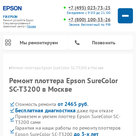
+7 (495) 023-73-25
Ежедневно с 9:00 до 21:00
FIX-EPSON
+7 (800) 100-33-26
Ремонт устройств Epson
Специализированный
Звонок бесплатный по РФ
cервисный центр г.
Москва
Мы ремонтируем
Позвонить
оскве
Ремонт плоттера Epson SureColor SC-T3200 в Москве
Ремонт плоттера Epson SureColor
SC-T3200 в Москве
от 2465 руб.
Стоимость ремонта
Бесплатная диагностика
даже при отказе
Привезем и увезем плоттер Epson SureColor SC-
T3200 сами
Гарантия на наши работы по ремонту плоттеров
до 3-х лет
Epson SureColor SC-T3200